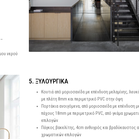
 –
μου νερού
5. ΞΥΛΟΥΡΓΙΚΑ
Κουτιά από μοριοσανίδα με επένδυση μελαμίνης, λευκ
με πλάτη 8mm και περιμετρικό PVC στην όψη
Πορτάκια ανοιγόμενα, από μοριοσανίδα με επένδυση μ
πάχους 18mm με περιμετρικό PVC, από γκάμα χρωματ
επιλογών
Πάγκος βακελίτης, 4cm ανθυγρός και βραδύκαυστος α
χρωματικών επιλογών