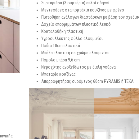
Συρταριέρα (3 συρτάρια) απλοί οδηγοί
Μεντεσέδες στα πορτάκια κουζίνας με φρένο
Πιατοθήκη ανάλογων διαστάσεων με βάση τον σχεδι
Δοχείο απορριμμάτων πλαστικό λευκό
Κουταλοθήκη πλαστική
Υγροσυλλέκτης φύλλο αλουμινίου
Πόδια 10cm πλαστικά
Μπάζα πλαστική σε χρώμα αλουμινίου
Πόμολο μπάρα 9,6 cm
Νεροχύτης ανοξείδωτος με διπλή γούρνα
Μπαταρία κουζίνας
Απορροφητήρας συρόμενος 60cm PYRAMIS ή ΤΕΚΑ
πανικής