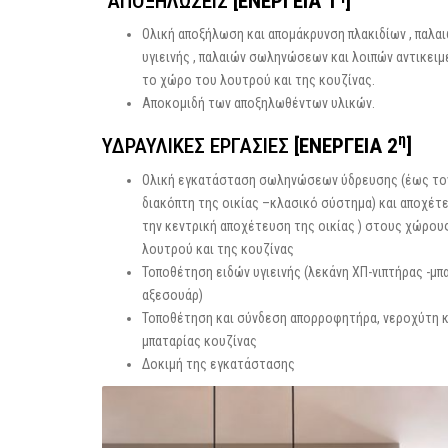
ΑΠΟΞΗΛΩΣΕΙΣ
[ΕΝΕΡΓΕΙΑ 1
]
ΤΟΠΟΘΕΤΗΣΗ ΠΛΑΚΙΔΙΩΝ &
Ολική αποξήλωση και απομάκρυνση πλακιδίων , παλα
ΜΑΡΜΑΡΩΝ
υγιεινής , παλαιών σωληνώσεων και λοιπών αντικει
ΤΟΠΟΘΕΤΗΣΗ ΓΥΨΩΣΑΝΙΔΩΝ
το χώρο του λουτρού και της κουζίνας.
Αποκομιδή των αποξηλωθέντων υλικών.
ΕΛΑΙΟΧΡΩΜΑΤΙΣΜΟΙ
η
ΥΔΡΑΥΛΙΚΕΣ ΕΡΓΑΣΙΕΣ
[ΕΝΕΡΓΕΙΑ 2
]
ΜΟΝΩΣΕΙΣ-ΘΕΡΜΟΠΡΟΣΟΨΕΙΣ
Ολική εγκατάσταση σωληνώσεων ύδρευσης (έως το
ΦΥΣΙΚΟ ΑΕΡΙΟ – ΛΕΒΗΤΕΣ –
διακόπτη της οικίας –κλασικό σύστημα) και αποχέτ
ΜΟΝΑΔΕΣ ΘΕΡΜΑΝΣΗΣ
την κεντρική αποχέτευση της οικίας ) στους χώρου
λουτρού και της κουζίνας
Τοποθέτηση ειδών υγιεινής (λεκάνη ΧΠ-νιπτήρας -μπ
αξεσουάρ)
Τοποθέτηση και σύνδεση απορροφητήρα, νεροχύτη κ
μπαταρίας κουζίνας
Δοκιμή της εγκατάστασης