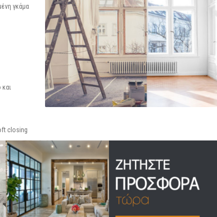
μένη γκάμα
 και
ft closing