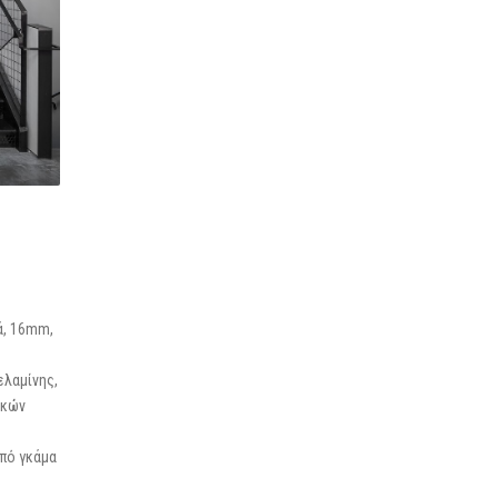
ά, 16mm,
ελαμίνης,
ικών
πό γκάμα