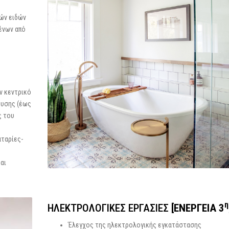
ιών ειδών
μένων από
ν κεντρικό
ευσης (έως
ς του
αταρίες-
αι
η
HΛΕΚΤΡΟΛΟΓΙΚΕΣ ΕΡΓΑΣΙΕΣ
[ΕΝΕΡΓΕΙΑ 3
Έλεγχος της ηλεκτρολογικής εγκατάστασης